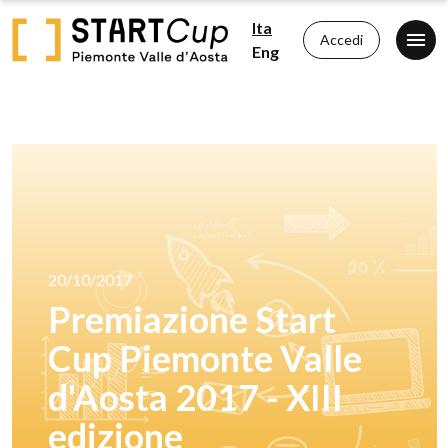
Ita
Accedi
Eng
20/10/2017
Premiazione Start
Cup Piemonte Valle
d'Aosta 2017 - XIII
edizione