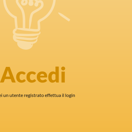
Accedi
ei un utente registrato effettua il login