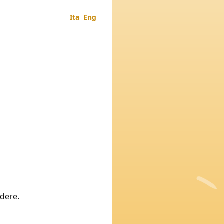
Ita
Eng
edere.